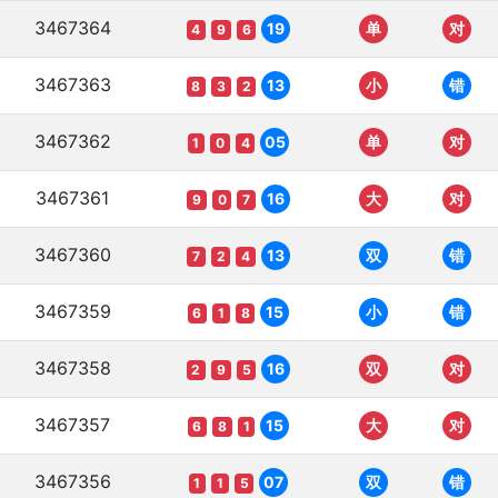
3467364
19
单
对
4
9
6
3467363
13
小
错
8
3
2
3467362
05
单
对
1
0
4
3467361
16
大
对
9
0
7
3467360
13
双
错
7
2
4
3467359
15
小
错
6
1
8
3467358
16
双
对
2
9
5
3467357
15
大
对
6
8
1
3467356
07
双
错
1
1
5