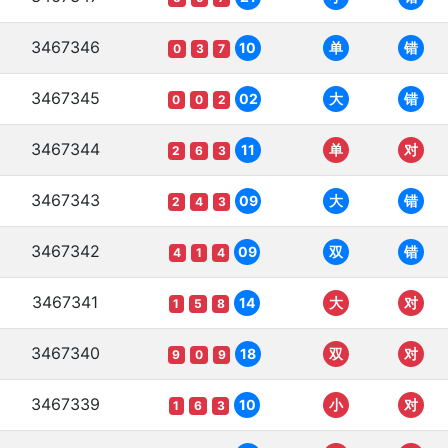
3467346
10
单
错
0
3
7
3467345
02
大
错
0
0
2
3467344
11
单
对
2
6
3
3467343
09
大
错
2
4
3
3467342
09
双
错
4
1
4
3467341
14
大
对
1
5
8
3467340
18
双
对
9
0
9
3467339
10
小
对
1
6
3