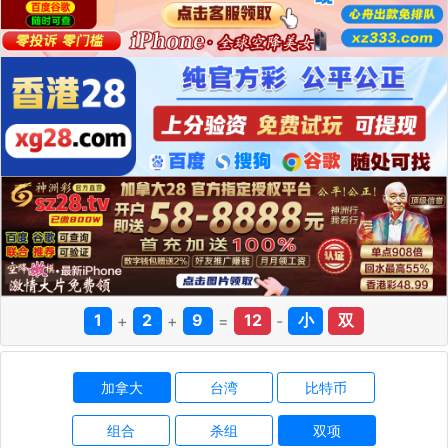
1
+
2
+
9
=
12
-
小
双
加拿大
台湾
比特币
组合
杀组
双项