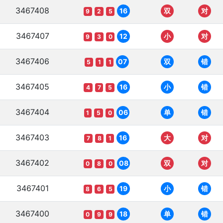
3467408
16
双
对
9
2
5
3467407
12
小
对
9
3
0
3467406
07
双
错
5
1
1
3467405
16
小
错
4
7
5
3467404
06
单
错
1
5
0
3467403
16
大
对
7
8
1
3467402
08
双
对
0
8
0
3467401
19
小
错
8
6
5
3467400
18
单
错
0
9
9