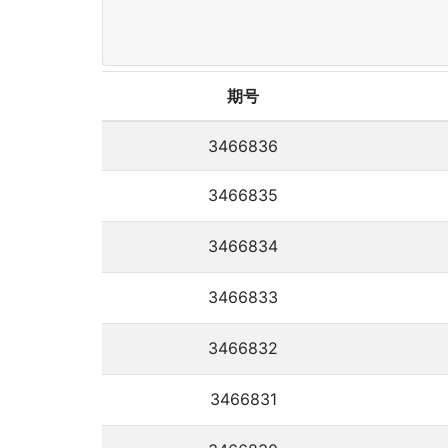
期号
3466836
3466835
3466834
3466833
3466832
3466831