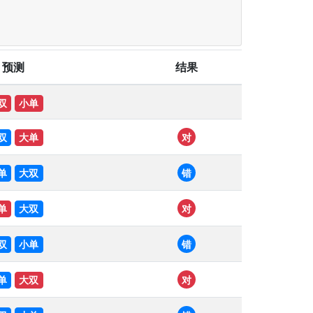
预测
结果
双
小单
双
大单
对
单
大双
错
单
大双
对
双
小单
错
单
大双
对