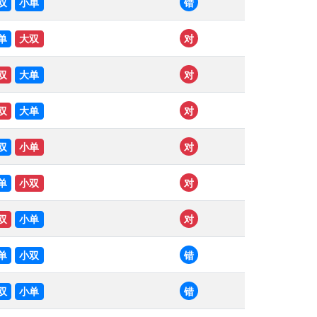
双
小单
错
单
大双
对
双
大单
对
双
大单
对
双
小单
对
单
小双
对
双
小单
对
单
小双
错
双
小单
错