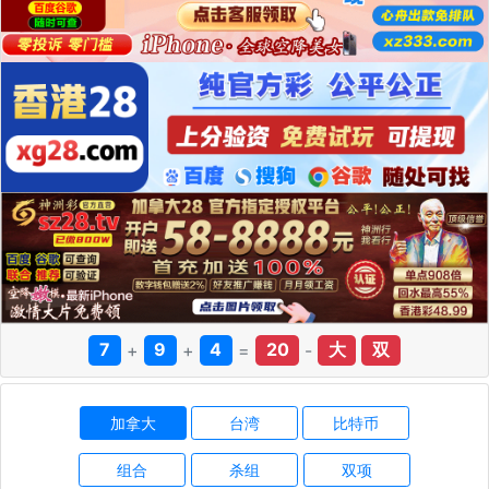
7
+
9
+
4
=
20
-
大
双
加拿大
台湾
比特币
组合
杀组
双项