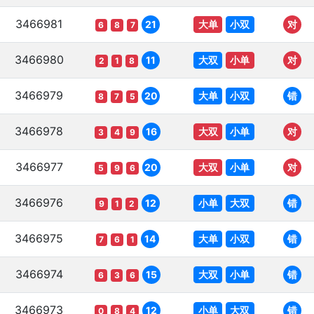
3466981
大单
小双
21
对
6
8
7
3466980
大双
小单
11
对
2
1
8
3466979
大单
小双
20
错
8
7
5
3466978
大双
小单
16
对
3
4
9
3466977
大双
小单
20
对
5
9
6
3466976
小单
大双
12
错
9
1
2
3466975
大单
小双
14
错
7
6
1
3466974
大双
小单
15
错
6
3
6
3466973
小单
大双
12
错
0
8
4