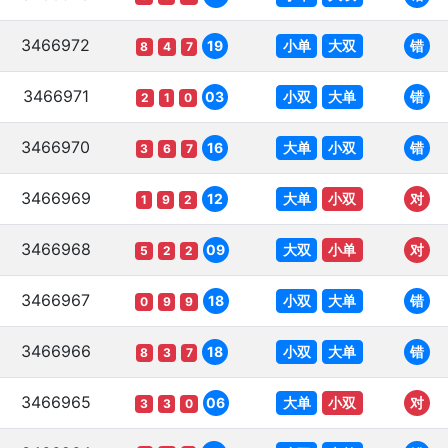
3466972
小单
大双
19
错
8
4
7
3466971
小双
大单
03
错
2
1
0
3466970
大单
小双
16
错
3
6
7
3466969
大单
小双
12
对
1
9
2
3466968
大双
小单
09
对
5
2
2
3466967
小双
大单
18
错
0
9
9
3466966
小双
大单
18
错
8
3
7
3466965
大单
小双
06
对
3
3
0