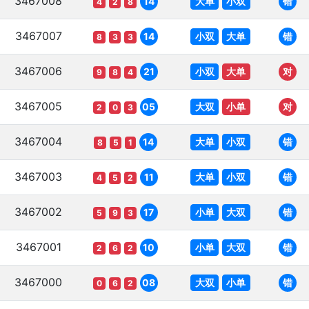
3467008
大单
小双
14
错
4
2
8
3467007
小双
大单
14
错
8
3
3
3467006
小双
大单
21
对
9
8
4
3467005
大双
小单
05
对
2
0
3
3467004
大单
小双
14
错
8
5
1
3467003
大单
小双
11
错
4
5
2
3467002
小单
大双
17
错
5
9
3
3467001
小单
大双
10
错
2
6
2
3467000
大双
小单
08
错
0
6
2