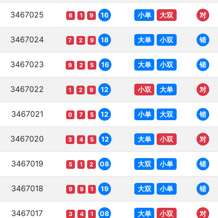
3467025
小单
大双
16
对
6
1
9
3467024
大单
小双
18
错
7
2
9
3467023
大单
小双
16
错
9
2
5
3467022
小双
大单
12
对
1
2
9
3467021
小单
大双
12
错
0
7
5
3467020
大单
小双
12
对
3
4
5
3467019
大双
小单
08
错
5
1
2
3467018
大双
小单
19
错
9
9
1
3467017
大单
小双
08
对
3
4
1