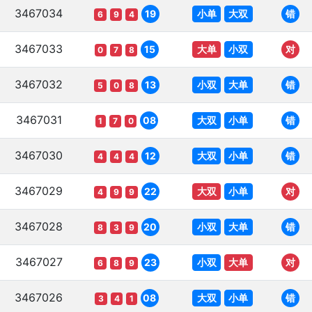
3467034
小单
大双
19
错
6
9
4
3467033
大单
小双
15
对
0
7
8
3467032
小双
大单
13
错
5
0
8
3467031
大双
小单
08
错
1
7
0
3467030
大双
小单
12
错
4
4
4
3467029
大双
小单
22
对
4
9
9
3467028
小双
大单
20
错
8
3
9
3467027
小双
大单
23
对
6
8
9
3467026
大双
小单
08
错
3
4
1