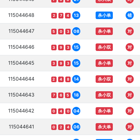
115044648
杀小单
13
错
2
7
4
115044647
杀小单
08
对
5
0
3
115044646
杀小双
15
对
3
9
3
115044645
杀小单
15
对
3
9
3
115044644
杀小双
14
对
2
4
8
115044643
杀小双
18
对
7
6
5
115044642
杀小单
04
对
0
4
0
115044641
杀大单
06
对
0
2
4