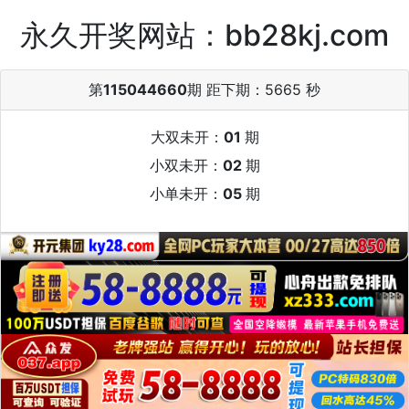
永久开奖网站：bb28kj.com
第
115044660
期 距下期：
5665 秒
大双未开：
01
期
小双未开：
02
期
小单未开：
05
期