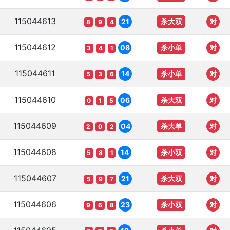
115044613
杀大双
21
对
8
9
4
115044612
杀小单
08
对
3
4
1
115044611
杀小单
14
对
5
3
6
115044610
杀大双
06
对
0
1
5
115044609
杀大单
04
对
2
0
2
115044608
杀小双
14
对
5
8
1
115044607
杀大双
21
对
5
9
7
115044606
杀小双
23
对
9
6
8