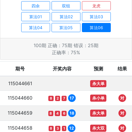
四余
双组
龙虎
算法01
算法02
算法03
算法04
算法05
算法06
100
期 正确：
75
期 错误：
25
期
正确率：
75
%
期号
开奖内容
预测
结果
115044661
杀大单
115044660
杀小单
17
对
8
2
7
115044659
杀大单
18
对
8
4
6
115044658
杀大双
12
对
8
3
1