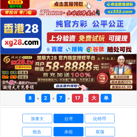
8
+
2
+
7
=
17
-
大
单
加拿大
台湾
比特币
组合
杀组
双项