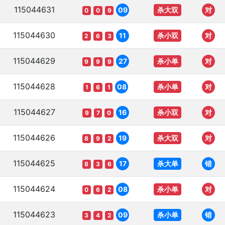
115044631
杀大双
09
对
0
0
9
115044630
杀小双
11
对
2
6
3
115044629
杀小单
27
对
9
9
9
115044628
杀小单
08
对
1
6
1
115044627
杀小双
16
对
9
7
0
115044626
杀大双
19
对
8
9
2
115044625
杀大单
17
错
8
3
6
115044624
杀小单
08
对
0
6
2
115044623
杀小单
09
错
3
4
2