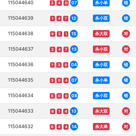
115044640
杀小单
07
错
3
4
0
115044639
杀小双
12
错
1
4
7
115044638
杀大双
15
对
9
5
1
115044637
杀小双
13
对
2
4
7
115044636
杀小双
04
错
1
3
0
115044635
杀小单
07
错
3
0
4
115044634
杀小双
08
错
8
0
0
115044633
杀大双
13
对
8
1
4
115044632
杀大单
14
对
6
4
4