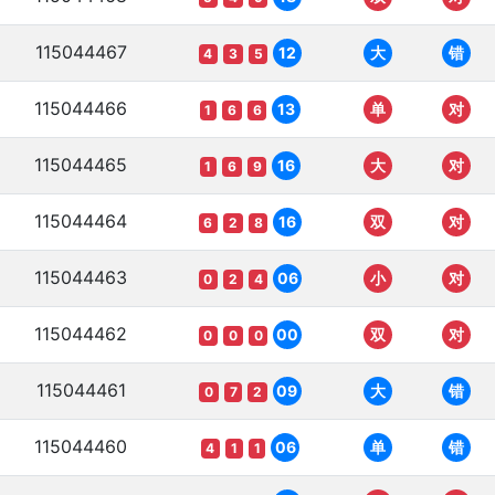
115044467
12
大
错
4
3
5
115044466
13
单
对
1
6
6
115044465
16
大
对
1
6
9
115044464
16
双
对
6
2
8
115044463
06
小
对
0
2
4
115044462
00
双
对
0
0
0
115044461
09
大
错
0
7
2
115044460
06
单
错
4
1
1