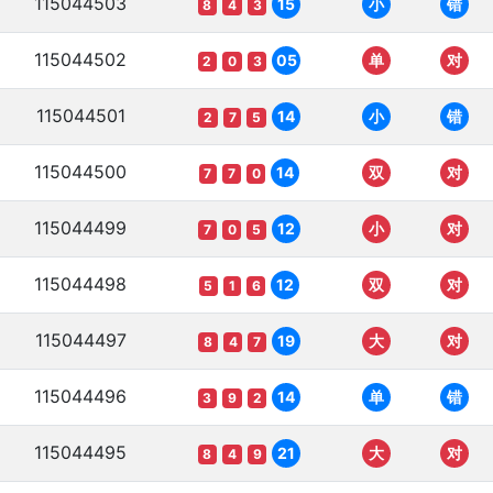
115044503
15
小
错
8
4
3
115044502
05
单
对
2
0
3
115044501
14
小
错
2
7
5
115044500
14
双
对
7
7
0
115044499
12
小
对
7
0
5
115044498
12
双
对
5
1
6
115044497
19
大
对
8
4
7
115044496
14
单
错
3
9
2
115044495
21
大
对
8
4
9