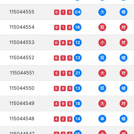
115044555
04
大
错
0
1
3
115044554
18
双
对
9
1
8
115044553
12
小
对
0
6
6
115044552
13
双
错
6
2
5
115044551
21
大
对
5
7
9
115044550
13
双
错
5
8
0
115044549
18
大
对
4
9
5
115044548
14
单
错
4
2
8
115044547
15
大
对