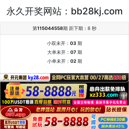
永久开奖网站：bb28kj.com
第
115044558
期 距下期：
8 秒
小双未开：
03
期
大单未开：
07
期
小单未开：
02
期