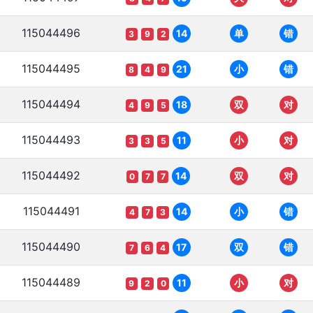
115044496
14
单
错
3
9
2
115044495
21
小
错
8
4
9
115044494
18
双
对
4
9
5
115044493
11
小
对
3
3
5
115044492
14
双
对
0
7
7
115044491
14
小
错
4
7
3
115044490
17
双
错
7
6
4
115044489
11
小
对
9
2
0