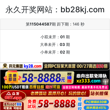
永久开奖网站：bb28kj.com
第
115044587
期 距下期：
146 秒
小双未开：
01
期
大单未开：
03
期
小单未开：
02
期