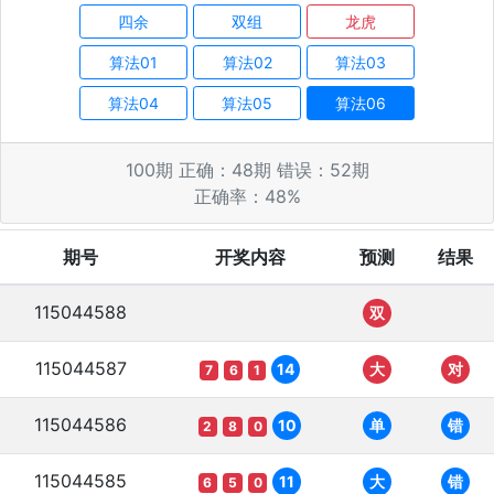
四余
双组
龙虎
算法01
算法02
算法03
算法04
算法05
算法06
100
期 正确：
48
期 错误：
52
期
正确率：
48
%
期号
开奖内容
预测
结果
115044588
双
115044587
14
大
对
7
6
1
115044586
10
单
错
2
8
0
115044585
11
大
错
6
5
0