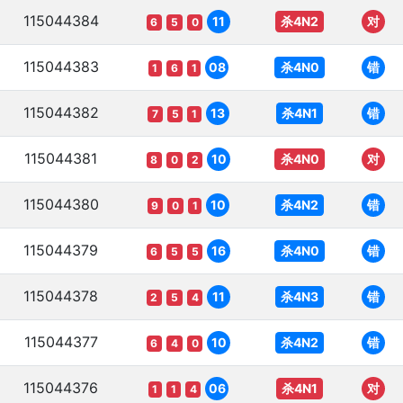
115044384
杀4N2
11
对
6
5
0
115044383
杀4N0
08
错
1
6
1
115044382
杀4N1
13
错
7
5
1
115044381
杀4N0
10
对
8
0
2
115044380
杀4N2
10
错
9
0
1
115044379
杀4N0
16
错
6
5
5
115044378
杀4N3
11
错
2
5
4
115044377
杀4N2
10
错
6
4
0
115044376
杀4N1
06
对
1
1
4