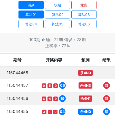
四余
双组
龙虎
算法01
算法02
算法03
算法04
算法05
算法06
100
期 正确：
72
期 错误：
28
期
正确率：
72
%
期号
开奖内容
预测
结果
115044458
杀4N0
115044457
杀4N3
05
对
0
5
0
115044456
杀4N1
19
对
6
4
9
115044455
杀4N0
04
错
3
1
0