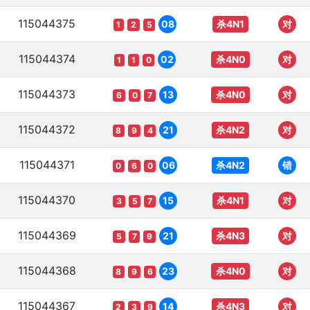
115044375
杀4N1
08
对
1
2
5
115044374
杀4N0
02
对
1
1
0
115044373
杀4N0
13
对
6
0
7
115044372
杀4N2
21
对
8
9
4
115044371
杀4N2
06
错
0
6
0
115044370
杀4N1
15
对
3
5
7
115044369
杀4N3
21
对
5
7
9
115044368
杀4N0
23
对
8
9
6
115044367
杀4N3
14
对
2
3
9