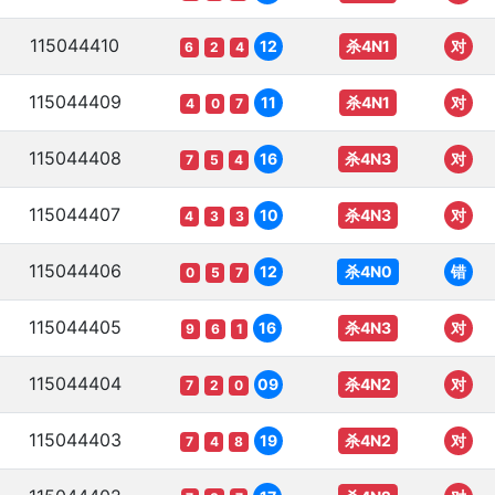
115044410
杀4N1
12
对
6
2
4
115044409
杀4N1
11
对
4
0
7
115044408
杀4N3
16
对
7
5
4
115044407
杀4N3
10
对
4
3
3
115044406
杀4N0
12
错
0
5
7
115044405
杀4N3
16
对
9
6
1
115044404
杀4N2
09
对
7
2
0
115044403
杀4N2
19
对
7
4
8