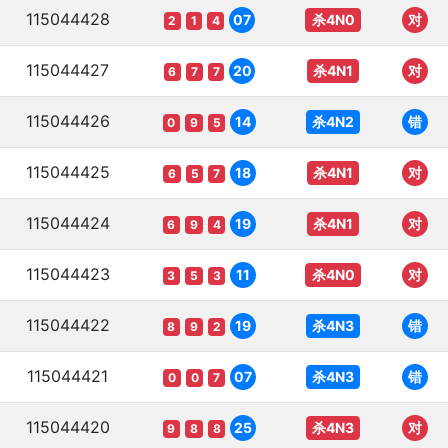
115044428
杀4N0
07
对
2
1
4
115044427
杀4N1
20
对
6
7
7
115044426
杀4N2
14
错
0
9
5
115044425
杀4N1
18
对
6
5
7
115044424
杀4N1
19
对
6
9
4
115044423
杀4N0
11
对
3
5
3
115044422
杀4N3
19
错
8
9
2
115044421
杀4N3
07
错
0
0
7
115044420
杀4N3
25
对
9
8
8