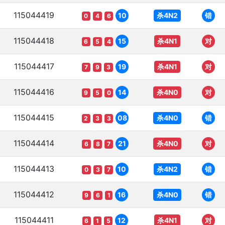
115044419
杀4N2
10
错
0
4
6
115044418
杀4N1
15
对
6
5
4
115044417
杀4N1
19
对
7
9
3
115044416
杀4N0
14
对
9
5
0
115044415
杀4N0
08
错
2
3
3
115044414
杀4N0
21
对
6
8
7
115044413
杀4N2
10
错
0
3
7
115044412
杀4N0
16
错
9
6
1
115044411
杀4N1
12
对
6
1
5