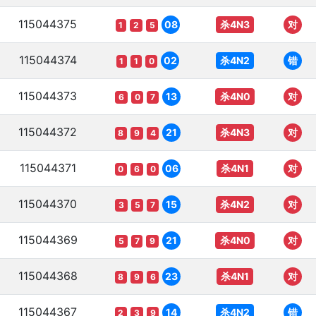
115044375
杀4N3
08
对
1
2
5
115044374
杀4N2
02
错
1
1
0
115044373
杀4N0
13
对
6
0
7
115044372
杀4N3
21
对
8
9
4
115044371
杀4N1
06
对
0
6
0
115044370
杀4N2
15
对
3
5
7
115044369
杀4N0
21
对
5
7
9
115044368
杀4N1
23
对
8
9
6
115044367
杀4N2
14
错
2
3
9