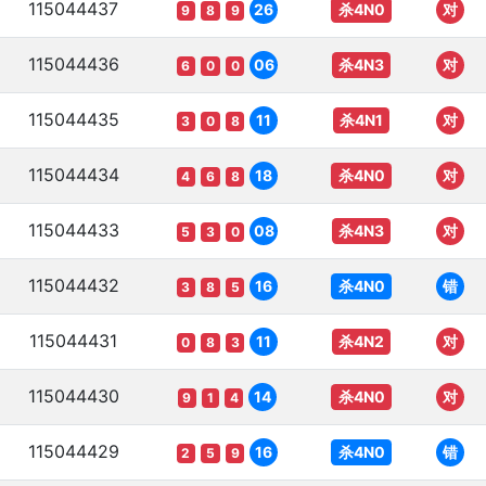
115044437
杀4N0
26
对
9
8
9
115044436
杀4N3
06
对
6
0
0
115044435
杀4N1
11
对
3
0
8
115044434
杀4N0
18
对
4
6
8
115044433
杀4N3
08
对
5
3
0
115044432
杀4N0
16
错
3
8
5
115044431
杀4N2
11
对
0
8
3
115044430
杀4N0
14
对
9
1
4
115044429
杀4N0
16
错
2
5
9