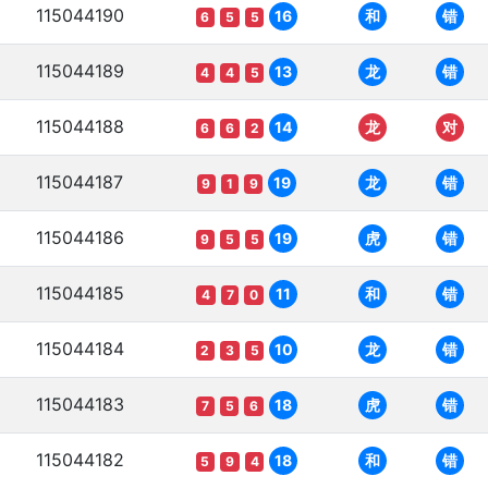
115044190
16
和
错
6
5
5
115044189
13
龙
错
4
4
5
115044188
14
龙
对
6
6
2
115044187
19
龙
错
9
1
9
115044186
19
虎
错
9
5
5
115044185
11
和
错
4
7
0
115044184
10
龙
错
2
3
5
115044183
18
虎
错
7
5
6
115044182
18
和
错
5
9
4