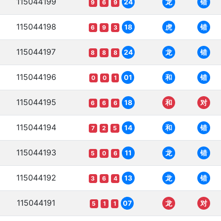
115044199
24
龙
错
9
6
9
115044198
18
虎
错
6
9
3
115044197
24
龙
错
8
8
8
115044196
01
和
错
0
0
1
115044195
18
和
对
6
6
6
115044194
14
和
错
7
2
5
115044193
11
龙
错
5
0
6
115044192
13
龙
错
3
6
4
115044191
07
龙
对
5
1
1