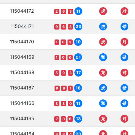
115044172
11
虎
对
2
6
3
115044171
23
虎
错
9
6
8
115044170
10
虎
对
1
6
3
115044169
01
和
错
1
0
0
115044168
17
龙
对
5
9
3
115044167
18
虎
错
9
8
1
115044166
11
和
错
8
3
0
115044165
13
龙
对
7
0
6
115044164
20
龙
对
8
8
4