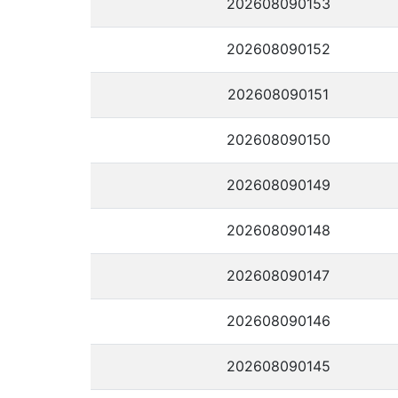
202608090153
202608090152
202608090151
202608090150
202608090149
202608090148
202608090147
202608090146
202608090145