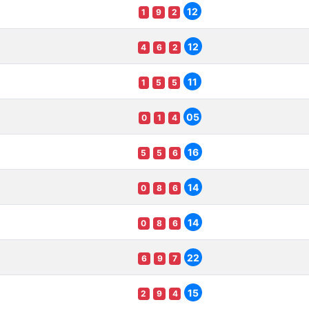
12
1
9
2
12
4
6
2
11
1
5
5
05
0
1
4
16
5
5
6
14
0
8
6
14
0
8
6
22
6
9
7
15
2
9
4