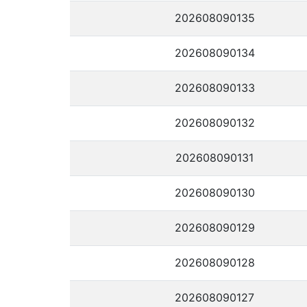
202608090135
202608090134
202608090133
202608090132
202608090131
202608090130
202608090129
202608090128
202608090127