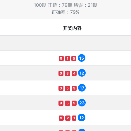
100
期 正确：
79
期 错误：
21
期
正确率：
79
%
开奖内容
15
9
1
5
12
0
8
4
17
3
5
9
23
9
5
9
12
9
2
1