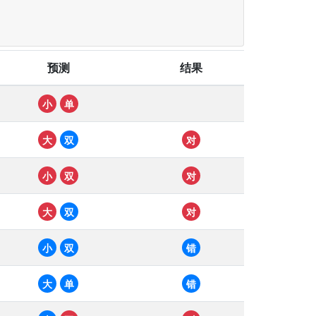
预测
结果
小
单
大
双
对
小
双
对
大
双
对
小
双
错
大
单
错