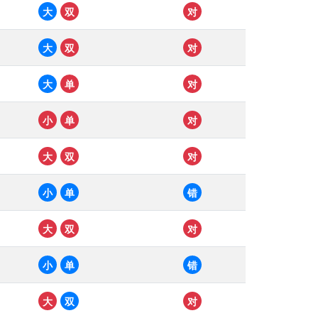
大
双
对
大
双
对
大
单
对
小
单
对
大
双
对
小
单
错
大
双
对
小
单
错
大
双
对