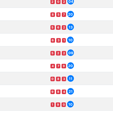
04
2
0
2
20
8
5
7
13
5
6
2
10
6
3
1
09
5
2
2
20
4
7
9
11
0
8
3
21
9
8
4
10
1
9
0