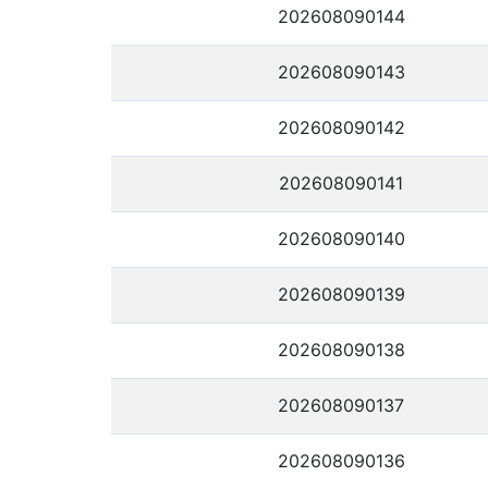
202608090144
202608090143
202608090142
202608090141
202608090140
202608090139
202608090138
202608090137
202608090136